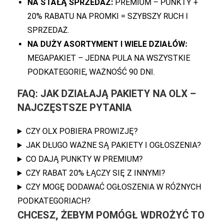
NA STAŁĄ SPRZEDAŻ:
PREMIUM – PUNKTY +
20% RABATU NA PROMKI = SZYBSZY RUCH I
SPRZEDAŻ.
NA DUŻY ASORTYMENT I WIELE DZIAŁÓW:
MEGAPAKIET – JEDNA PULA NA WSZYSTKIE
PODKATEGORIE, WAŻNOŚĆ 90 DNI.
FAQ: JAK DZIAŁAJĄ PAKIETY NA OLX –
NAJCZĘSTSZE PYTANIA
CZY OLX POBIERA PROWIZJĘ?
JAK DŁUGO WAŻNE SĄ PAKIETY I OGŁOSZENIA?
CO DAJĄ PUNKTY W PREMIUM?
CZY RABAT 20% ŁĄCZY SIĘ Z INNYMI?
CZY MOGĘ DODAWAĆ OGŁOSZENIA W RÓŻNYCH
PODKATEGORIACH?
CHCESZ, ŻEBYM POMÓGŁ WDROŻYĆ TO