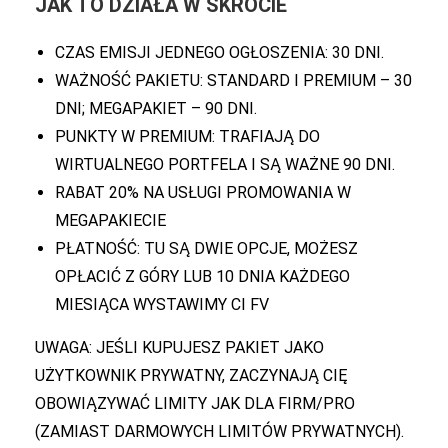
JAK TO DZIAŁA W SKRÓCIE
CZAS EMISJI JEDNEGO OGŁOSZENIA: 30 DNI.
WAŻNOŚĆ PAKIETU: STANDARD I PREMIUM – 30
DNI; MEGAPAKIET – 90 DNI.
PUNKTY W PREMIUM: TRAFIAJĄ DO
WIRTUALNEGO PORTFELA I SĄ WAŻNE 90 DNI.
RABAT 20% NA USŁUGI PROMOWANIA W
MEGAPAKIECIE
PŁATNOŚĆ: TU SĄ DWIE OPCJE, MOŻESZ
OPŁACIĆ Z GÓRY LUB 10 DNIA KAŻDEGO
MIESIĄCA WYSTAWIMY CI FV
UWAGA: JEŚLI KUPUJESZ PAKIET JAKO
UŻYTKOWNIK PRYWATNY, ZACZYNAJĄ CIĘ
OBOWIĄZYWAĆ LIMITY JAK DLA FIRM/PRO
(ZAMIAST DARMOWYCH LIMITÓW PRYWATNYCH).