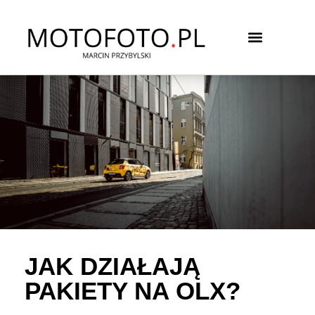
SESJA WIZERUNKOWA MARKI
SPRZEDAJĘ SWOJE AUTO
JAK DZIAŁAJĄ
PAKIETY NA OLX?