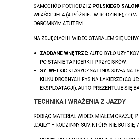
SAMOCHÓD POCHODZI Z
POLSKIEGO SALON
WŁAŚCICIELA (A PÓŹNIEJ W RODZINIE), CO
OGROMNYM ATUTEM.
NA ZDJĘCIACH I WIDEO STARAŁEM SIĘ UCHW
ZADBANE WNĘTRZE:
AUTO BYŁO UŻYTKOW
PO STANIE TAPICERKI I PRZYCISKÓW.
SYLWETKA:
KLASYCZNA LINIA SUV-A NA 
KILKU DROBNYCH RYS NA LAKIERZE (CO 
EKSPLOATACJI), AUTO PREZENTUJE SIĘ B
TECHNIKA I WRAŻENIA Z JAZDY
ROBIĄC MATERIAŁ WIDEO, MIAŁEM OKAZJĘ PR
„DAILY” – RODZINNY SUV, KTÓRY NIE BOI SIĘ