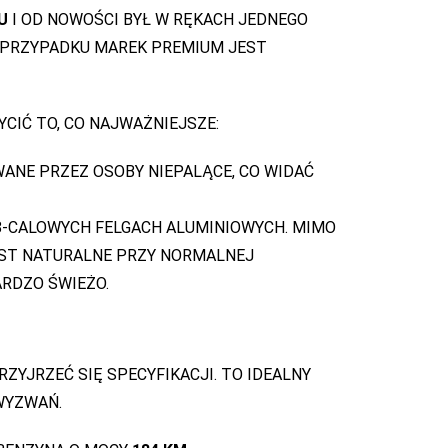
U
I OD NOWOŚCI BYŁ W RĘKACH JEDNEGO
 W PRZYPADKU MAREK PREMIUM JEST
YCIĆ TO, CO NAJWAŻNIEJSZE:
ANE PRZEZ OSOBY NIEPALĄCE, CO WIDAĆ
18-CALOWYCH FELGACH ALUMINIOWYCH. MIMO
JEST NATURALNE PRZY NORMALNEJ
ARDZO ŚWIEŻO.
ZYJRZEĆ SIĘ SPECYFIKACJI. TO IDEALNY
 WYZWAŃ.