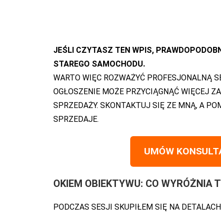
JEŚLI CZYTASZ TEN WPIS, PRAWDOPODOB
STAREGO SAMOCHODU.
WARTO WIĘC ROZWAŻYĆ PROFESJONALNĄ SES
OGŁOSZENIE MOŻE PRZYCIĄGNĄĆ WIĘCEJ ZA
SPRZEDAŻY. SKONTAKTUJ SIĘ ZE MNĄ, A P
SPRZEDAJE.
UMÓW KONSULTA
OKIEM OBIEKTYWU: CO WYRÓŻNIA 
PODCZAS SESJI SKUPIŁEM SIĘ NA DETALACH