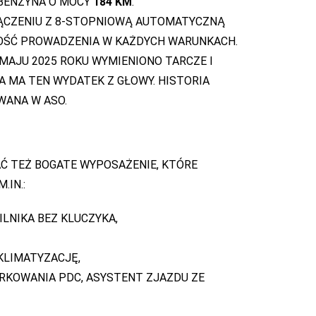
BENZYNA O MOCY
184 KM
.
CZENIU Z 8-STOPNIOWĄ AUTOMATYCZNĄ
ŚĆ PROWADZENIA W KAŻDYCH WARUNKACH.
AJU 2025 ROKU WYMIENIONO TARCZE I
 MA TEN WYDATEK Z GŁOWY. HISTORIA
WANA W ASO.
Ć TEŻ BOGATE WYPOSAŻENIE, KTÓRE
.IN.:
LNIKA BEZ KLUCZYKA,
KLIMATYZACJĘ,
RKOWANIA PDC, ASYSTENT ZJAZDU ZE