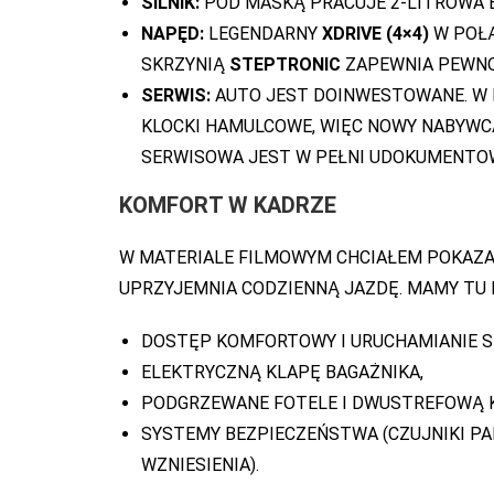
SILNIK:
POD MASKĄ PRACUJE 2-LITROWA 
NAPĘD:
LEGENDARNY
XDRIVE (4×4)
W POŁĄ
SKRZYNIĄ
STEPTRONIC
ZAPEWNIA PEWNO
SERWIS:
AUTO JEST DOINWESTOWANE. W M
KLOCKI HAMULCOWE, WIĘC NOWY NABYWCA
SERWISOWA JEST W PEŁNI UDOKUMENTO
KOMFORT W KADRZE
W MATERIALE FILMOWYM CHCIAŁEM POKAZA
UPRZYJEMNIA CODZIENNĄ JAZDĘ. MAMY TU M
DOSTĘP KOMFORTOWY I URUCHAMIANIE SI
ELEKTRYCZNĄ KLAPĘ BAGAŻNIKA,
PODGRZEWANE FOTELE I DWUSTREFOWĄ 
SYSTEMY BEZPIECZEŃSTWA (CZUJNIKI PA
WZNIESIENIA).