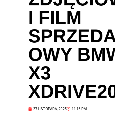
I FILM
SPRZED
OWY BM
X3
XDRIVE20
27 LISTOPADA, 2025
11:16 PM