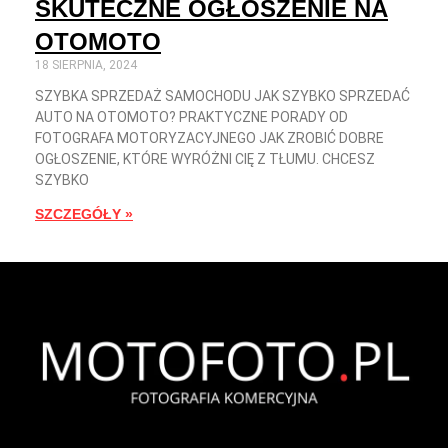
SKUTECZNE OGŁOSZENIE NA
OTOMOTO
18 SIERPNIA, 2024
SZYBKA SPRZEDAŻ SAMOCHODU JAK SZYBKO SPRZEDAĆ
AUTO NA OTOMOTO? PRAKTYCZNE PORADY OD
FOTOGRAFA MOTORYZACYJNEGO JAK ZROBIĆ DOBRE
OGŁOSZENIE, KTÓRE WYRÓŻNI CIĘ Z TŁUMU. CHCESZ
SZYBKO
SZCZEGÓŁY »